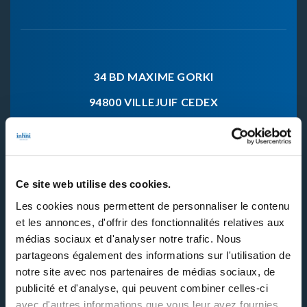
34 BD MAXIME GORKI
94800 VILLEJUIF CEDEX
01 46 77 40 40
Ce site web utilise des cookies.
Nos formations
Les cookies nous permettent de personnaliser le contenu
et les annonces, d'offrir des fonctionnalités relatives aux
Contactez-nous
médias sociaux et d'analyser notre trafic. Nous
partageons également des informations sur l'utilisation de
INHNI recrute
notre site avec nos partenaires de médias sociaux, de
FAQ
publicité et d'analyse, qui peuvent combiner celles-ci
avec d'autres informations que vous leur avez fournies