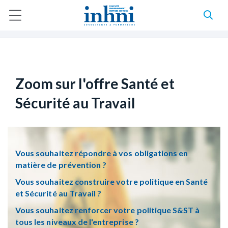
A
l
Accueil
Zoom sur l'offre Santé et Sécurité au Travail
l
F
e
r
i
a
l
u
c
d
o
Zoom sur l'offre Santé et
n
'
t
Sécurité au Travail
e
A
n
u
r
p
r
i
i
Vous souhaitez répondre à vos obligations en
a
n
matière de prévention ?
c
n
i
Vous souhaitez construire votre politique en Santé
p
e
et Sécurité au Travail ?
a
l
Vous souhaitez renforcer votre politique S&ST à
tous les niveaux de l'entreprise ?