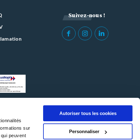
Q
Suivez-nous !
V
lamation
Autoriser tous les cookies
ionnalités
INHNI © Copyright 2026
formations sur
Personnaliser
, qui peuvent