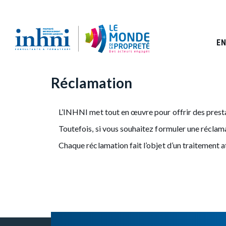
A
l
Accueil
Réclamation
l
F
e
r
i
EN
a
l
u
c
d
o
Réclamation
n
'
t
e
A
L’INHNI met tout en œuvre pour offrir des presta
n
u
r
Toutefois, si vous souhaitez formuler une réclama
p
r
i
Chaque réclamation fait l’objet d’un traitement at
i
a
n
c
n
i
p
e
a
l