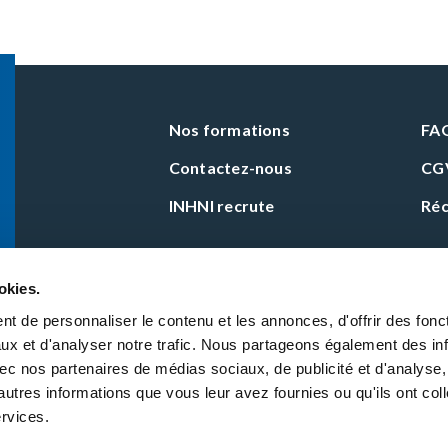
Nos formations
FA
Contactez-nous
CG
INHNI recrute
Réc
okies.
t de personnaliser le contenu et les annonces, d'offrir des fonct
ux et d'analyser notre trafic. Nous partageons également des in
Certifications
 avec nos partenaires de médias sociaux, de publicité et d'analyse
autres informations que vous leur avez fournies ou qu'ils ont col
ervices.