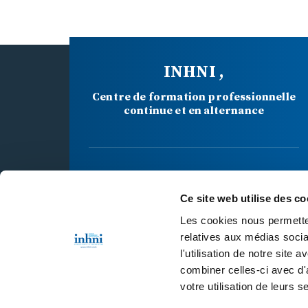
INHNI ,
Centre de formation professionnelle
continue et en alternance
34 BD MAXIME GORKI
Ce site web utilise des co
94800 VILLEJUIF CEDEX
Les cookies nous permetten
relatives aux médias socia
l'utilisation de notre site
01 46 77 40 40
combiner celles-ci avec d'
votre utilisation de leurs s