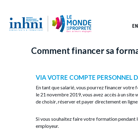
A
l
Accueil
Comment financer sa formation ?
l
F
e
r
i
EN
a
l
u
c
d
o
Comment financer sa forma
n
'
t
e
A
n
u
r
VIA VOTRE COMPTE PERSONNEL D
p
r
i
En tant que salarié, vous pourrez financer votre
i
le 21 novembre 2019, vous avez accès à un site 
a
n
de choisir, réserver et payer directement en ligne
c
n
i
p
e
Si vous souhaitez faire votre formation pendant le
a
l
employeur.