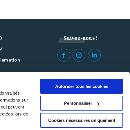
Q
Suivez-nous !
V
lamation
Autoriser tous les cookies
ionnalités
formations sur
Personnaliser
, qui peuvent
lectées lors de
Cookies nécessaires uniquement