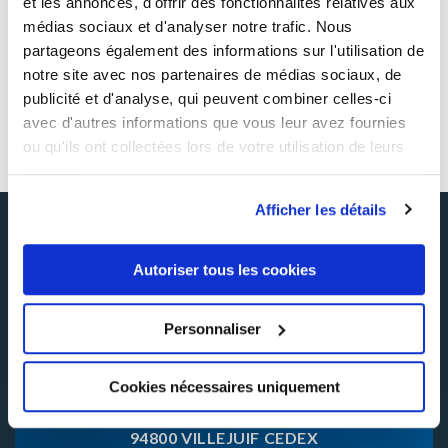
et les annonces, d'offrir des fonctionnalités relatives aux
médias sociaux et d'analyser notre trafic. Nous
SAVOIRS DE BASE
partageons également des informations sur l'utilisation de
notre site avec nos partenaires de médias sociaux, de
Les fondamentaux de l’IA - Distanciel
publicité et d'analyse, qui peuvent combiner celles-ci
avec d'autres informations que vous leur avez fournies
Voir la fiche
ou qu'ils ont collectées lors de votre utilisation de leurs
services.
Afficher les détails
INHNI ,
Autoriser tous les cookies
Centre de formation professionnelle continue
et en alternance
Personnaliser
Cookies nécessaires uniquement
34 BD MAXIME GORKI
94800 VILLEJUIF CEDEX