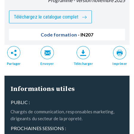
Programme - version novembre 2025
Téléchargez le catalogue complet
Code formation
- IN207
Partager
Envoyer
Télécharger
Imprimer
Informations utiles
PUBLIC :
Chargés de communication, responsables marketing,
dirigeants du secteur de la propreté.
PROCHAINES SESSIONS :