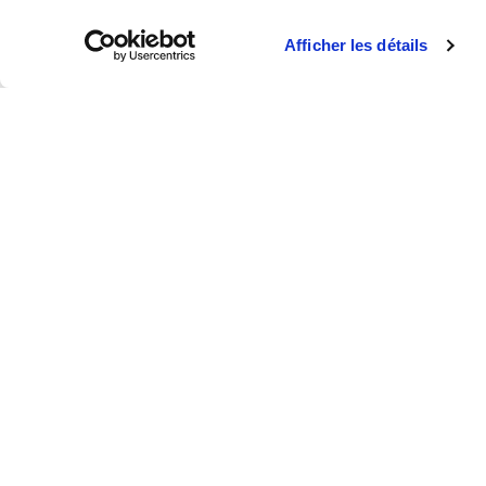
Afficher les détails
DURÉE
178 heures de formation en centre sur 6 mois
PRÉ-REQUIS
Compréhension et expression orales
Téléchargez le catalogue complet
Consultez aussi
les statistiques de réussit
Code fo