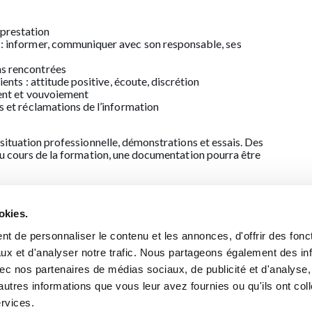
 prestation
 : informer, communiquer avec son responsable, ses
ns rencontrées
ients : attitude positive, écoute, discrétion
ment et vouvoiement
s et réclamations de l’information
situation professionnelle, démonstrations et essais. Des
Au cours de la formation, une documentation pourra être
 des épreuves de mise en pratique et de questionnement.
okies.
ivrer ou non la validation signée par le Président de la FEP.
t de personnaliser le contenu et les annonces, d'offrir des fonct
st remise à chaque participant.
ux et d'analyser notre trafic. Nous partageons également des in
 avec nos partenaires de médias sociaux, de publicité et d'analyse
her moins
autres informations que vous leur avez fournies ou qu'ils ont col
ervices.