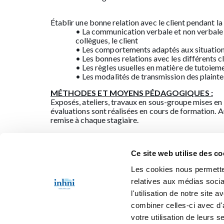
Établir une bonne relation avec le client pendant la
• La communication verbale et non verbale
collègues, le client
• Les comportements adaptés aux situatio
• Les bonnes relations avec les différents cl
• Les règles usuelles en matière de tutoie
• Les modalités de transmission des plainte
MÉTHODES ET MOYENS PÉDAGOGIQUES :
Exposés, ateliers, travaux en sous-groupe mises en 
évaluations sont réalisées en cours de formation. 
remise à chaque stagiaire.
VALIDATION :
Chaque candidat se présentera devant un jury pour
Ce site web utilise des co
Au vu des résultats obtenus, le candidat se verra dél
Les cookies nous permetten
A la fin de la formation, une attestation de stage e
relatives aux médias socia
l'utilisation de notre site
Affic
combiner celles-ci avec d'
votre utilisation de leurs s