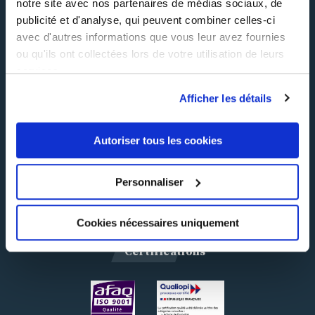
notre site avec nos partenaires de médias sociaux, de
Contactez-nous
publicité et d'analyse, qui peuvent combiner celles-ci
INHNI recrute
avec d'autres informations que vous leur avez fournies
ou qu'ils ont collectées lors de votre utilisation de leurs
FAQ
services.
CGV
Afficher les détails
Réclamation
Autoriser tous les cookies
Suivez-nous !
Personnaliser
Cookies nécessaires uniquement
Certifications