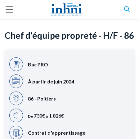
A
l
F
Accueil
Offres en alternance
Chef d’équipe propreté - H/F - 86
l
i
l
e
d
r
'
a
Chef d’équipe propreté - H/F - 86
A
u
r
c
i
o
a
n
n
t
e
e
Bac PRO
n
u
p
À partir de juin 2024
r
i
n
86 - Poitiers
c
i
p
730€
1 826€
De
à
a
l
Contrat d'apprentissage