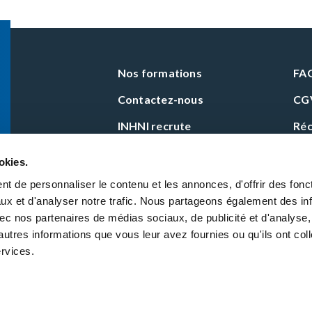
Nos formations
FA
Contactez-nous
CG
INHNI recrute
Réc
okies.
t de personnaliser le contenu et les annonces, d'offrir des fonct
ux et d'analyser notre trafic. Nous partageons également des in
Certifications
 avec nos partenaires de médias sociaux, de publicité et d'analyse
autres informations que vous leur avez fournies ou qu'ils ont col
ervices.