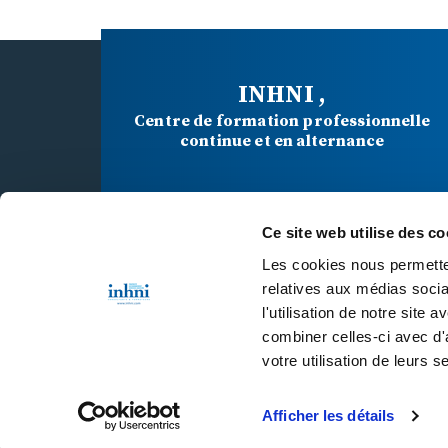
INHNI ,
Centre de formation professionnelle
continue et en alternance
Ce site web utilise des co
34 BD MAXIME GORKI
Les cookies nous permetten
94800 VILLEJUIF CEDEX
relatives aux médias socia
l'utilisation de notre site
01 46 77 40 40
combiner celles-ci avec d'
votre utilisation de leurs s
Afficher les détails
Mentions Légales
Politique de confidentialité