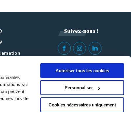
Q
Suivez-nous !
V
lamation
Autoriser tous les cookies
ionnalités
formations sur
Personnaliser
, qui peuvent
lectées lors de
Cookies nécessaires uniquement
INHNI © Copyright 2026