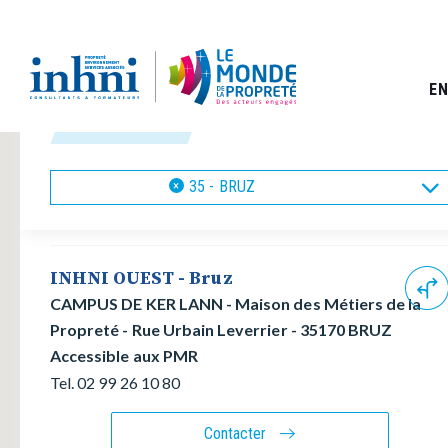
A
l
F
Accueil
Carte
l
i
l
e
d
r
EN
'
a
A
u
Nous trouver
r
c
i
o
a
n
n
35 - BRUZ
×
t
e
e
n
u
p
INHNI OUEST - Bruz
r
i
CAMPUS DE KER LANN - Maison des Métiers de la
n
Propreté - Rue Urbain Leverrier - 35170 BRUZ
c
i
Accessible aux PMR
p
Tel. 02 99 26 10 80
a
l
Contacter